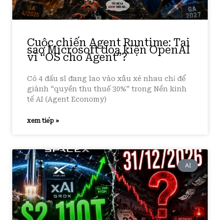
Cuộc chiến Agent Runtime: Tại
sao Microsoft doạ kiện OpenAI
vì “OS cho Agent”?
Có 4 đấu sĩ đang lao vào xâu xé nhau chỉ để
giành “quyền thu thuế 30%” trong Nền kinh
tế AI (Agent Economy)
xem tiếp »
AI