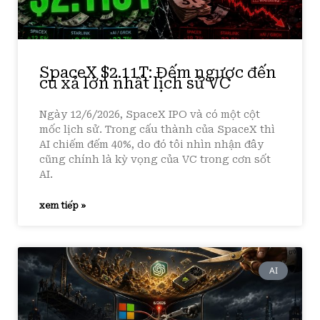
SpaceX $2.11T: Đếm ngược đến
cú xả lớn nhất lịch sử VC
Ngày 12/6/2026, SpaceX IPO và có một cột
mốc lịch sử. Trong cấu thành của SpaceX thì
AI chiếm đếm 40%, do đó tôi nhìn nhận đây
cũng chính là kỳ vọng của VC trong cơn sốt
AI.
xem tiếp »
AI