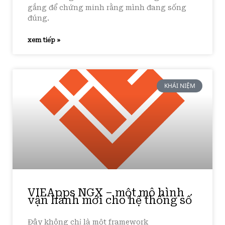
gắng để chứng minh rằng mình đang sống
đúng.
xem tiếp »
KHÁI NIỆM
VIEApps NGX – một mô hình
vận hành mới cho hệ thống số
Đây không chỉ là một framework