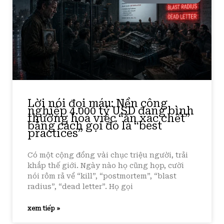
Lời nói đọi máu: Nền công
nghiệp 4.000 tỷ USD đang bình
thường hoá việc “ăn xác chết”
bằng cách gọi đó là “best
practices”
Có một cộng đồng vài chục triệu người, trải
khắp thế giới. Ngày nào họ cũng họp, cười
nói rôm rả về “kill”, “postmortem”, “blast
radius”, “dead letter”. Họ gọi
xem tiếp »