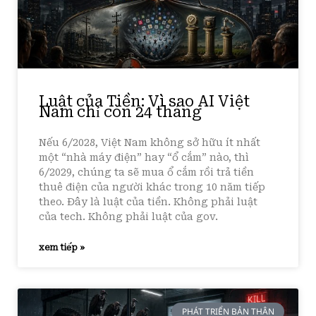
Luật của Tiền: Vì sao AI Việt
Nam chỉ còn 24 tháng
Nếu 6/2028, Việt Nam không sở hữu ít nhất
một “nhà máy điện” hay “ổ cắm” nào, thì
6/2029, chúng ta sẽ mua ổ cắm rồi trả tiền
thuê điện của người khác trong 10 năm tiếp
theo. Đây là luật của tiền. Không phải luật
của tech. Không phải luật của gov.
xem tiếp »
PHÁT TRIỂN BẢN THÂN