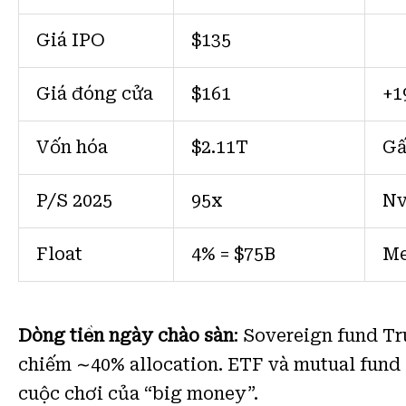
Giá IPO
$135
Giá đóng cửa
$161
+1
Vốn hóa
$2.11T
Gấ
P/S 2025
95x
Nv
Float
4% = $75B
Me
Dòng tiền ngày chào sàn
: Sovereign fund T
chiếm ∼40% allocation. ETF và mutual fund 
cuộc chơi của “big money”.