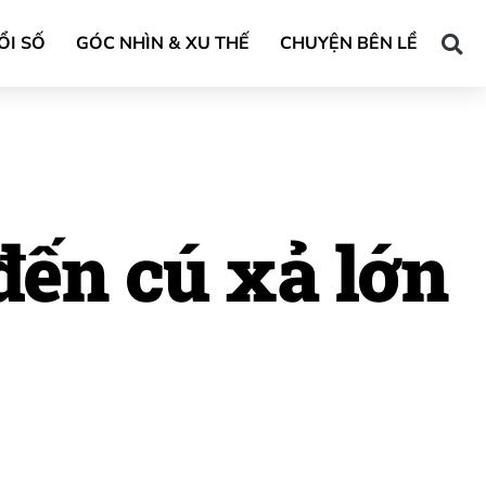
ỔI SỐ
GÓC NHÌN & XU THẾ
CHUYỆN BÊN LỀ
đến cú xả lớn