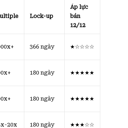
Áp lực
ultiple
Lock-up
bán
12/12
000x+
366 ngày
★☆☆☆☆
00x+
180 ngày
★★★★★
00x+
180 ngày
★★★★★
5x-20x
180 ngày
★★★☆☆