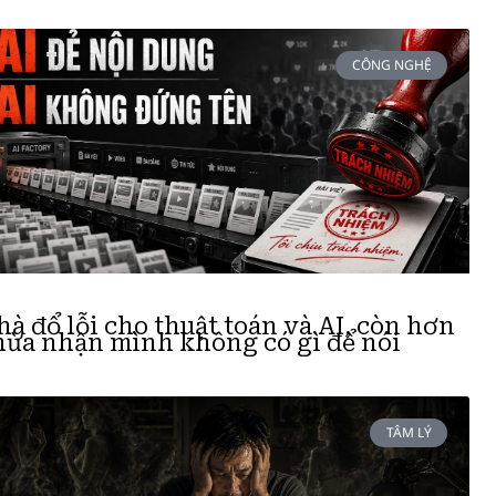
CÔNG NGHỆ
hà đổ lỗi cho thuật toán và AI, còn hơn
hừa nhận mình không có gì để nói
TÂM LÝ