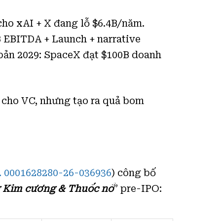
cho xAI + X đang lỗ $6.4B/năm.
B EBITDA + Launch + narrative
 bản 2029: SpaceX đạt $100B doanh
n cho VC, nhưng tạo ra quả bom
. 0001628280-26-036936
) công bố
 Kim cương & Thuốc nổ
” pre-IPO: