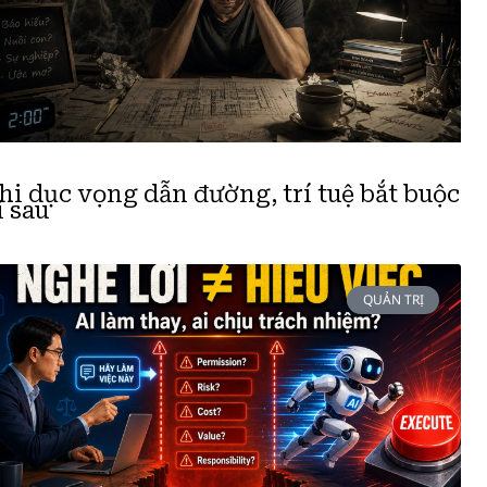
hi dục vọng dẫn đường, trí tuệ bắt buộc
i sau
QUẢN TRỊ