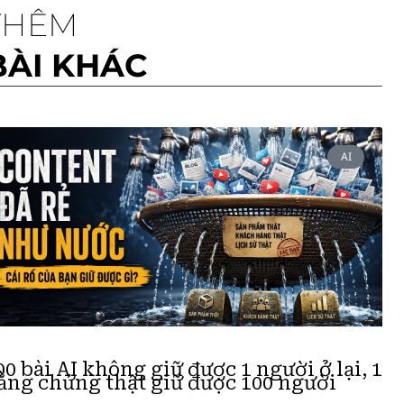
THÊM
BÀI KHÁC
AI
00 bài AI không giữ được 1 người ở lại, 1
ằng chứng thật giữ được 100 người