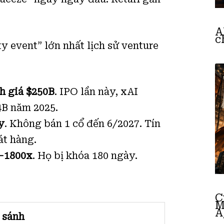
A
c
y event” lớn nhất lịch sử venture
h giá $250B
. IPO lần này, xAI
4B năm 2025.
y
. Không bán 1 cổ đến 6/2027. Tín
át hàng.
x-1800x
. Họ bị khóa 180 ngày.
C
M
A
 sánh