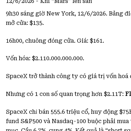
12/6/2026 - Khi “Mars” lên sàn
9h30 sáng giờ New York, 12/6/2026. Bảng đ
mở cửa: $135.
16h00, chuông đóng cửa. Giá: $161.
Vốn hóa: $2.110.000.000.000.
SpaceX trở thành công ty có giá trị vốn hoá
Nhưng có 1 con số quan trọng hơn $2.11T:
Fl
SpaceX chỉ bán 555.6 triệu cổ, huy động $75
fund S&P500 và Nasdaq-100 buộc phải mua v
mục. Cầu 6.7%, cung 4%. Kết quả là “short s