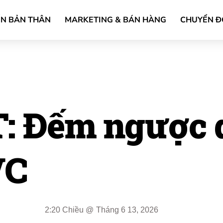
ỂN BẢN THÂN
MARKETING & BÁN HÀNG
CHUYỂN Đ
T: Đếm ngược 
VC
2:20 Chiều
@
Tháng 6 13, 2026