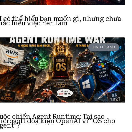
I có thể hiểu bạn muốn gì, nhưng chưa
hắc hiểu việc nên làm
KINH DOANH
uộc chiến Agent Runtime: Tại sao
icrosoft doạ kiện OpenAI vì “OS cho
gent”?