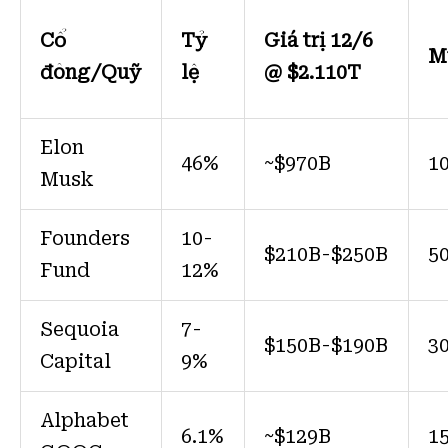
Cổ
Tỷ
Giá trị 12/6
M
đông/Quỹ
lệ
@ $2.110T
Elon
46%
~$970B
1
Musk
Founders
10-
$210B-$250B
5
Fund
12%
Sequoia
7-
$150B-$190B
3
Capital
9%
Alphabet
6.1%
~$129B
1