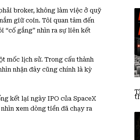
phải broker, không làm việc ở quỹ
 nắm giữ coin. Tôi quan tâm đến
i “cố gắng” nhìn ra sự liên kết
t mốc lịch sử. Trong cấu thành
nhìn nhận đây cũng chính là kỳ
T
t
tổng kết lại ngày IPO của SpaceX
ể nhìn xem dòng tiền đã chạy ra