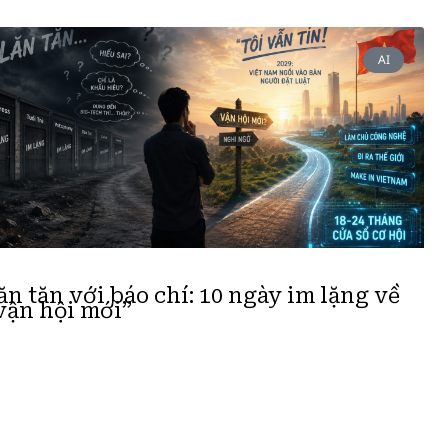
AI
ăn tăn với báo chí: 10 ngày im lặng về
vận hội mới”