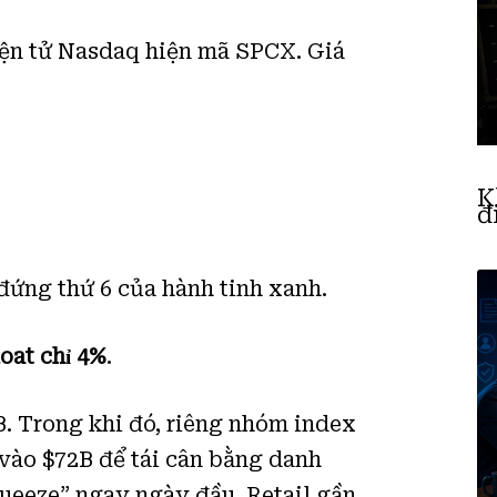
iện tử Nasdaq hiện mã SPCX. Giá
K
đ
 đứng thứ 6 của hành tinh xanh.
oat chỉ 4%
.
B. Trong khi đó, riêng nhóm index
ào $72B để tái cân bằng danh
queeze” ngay ngày đầu. Retail gần