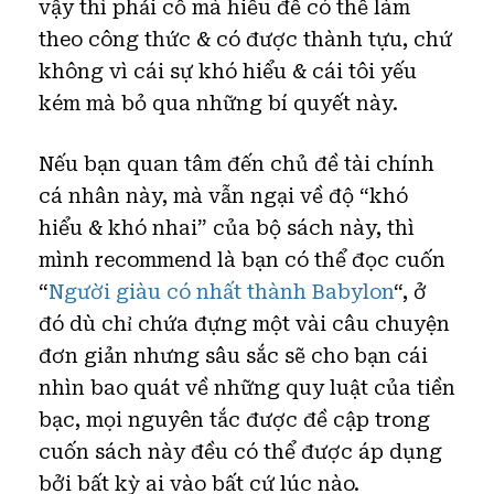
vậy thì phải cố mà hiểu để có thể làm
theo công thức & có được thành tựu, chứ
không vì cái sự khó hiểu & cái tôi yếu
kém mà bỏ qua những bí quyết này.
Nếu bạn quan tâm đến chủ đề tài chính
cá nhân này, mà vẫn ngại về độ “khó
hiểu & khó nhai” của bộ sách này, thì
mình recommend là bạn có thể đọc cuốn
“
Người giàu có nhất thành Babylon
“, ở
đó dù chỉ chứa đựng một vài câu chuyện
đơn giản nhưng sâu sắc sẽ cho bạn cái
nhìn bao quát về những quy luật của tiền
bạc, mọi nguyên tắc được đề cập trong
cuốn sách này đều có thể được áp dụng
bởi bất kỳ ai vào bất cứ lúc nào.