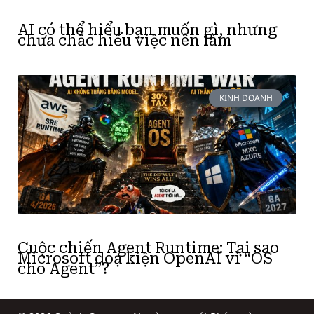
AI có thể hiểu bạn muốn gì, nhưng
chưa chắc hiểu việc nên làm
KINH DOANH
Cuộc chiến Agent Runtime: Tại sao
Microsoft doạ kiện OpenAI vì “OS
cho Agent”?