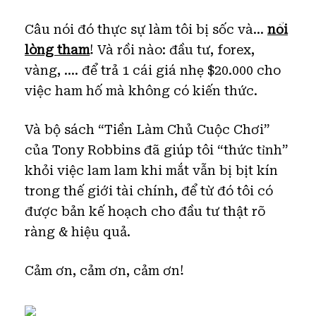
Câu nói đó thực sự làm tôi bị sốc và…
nổi
lòng tham
! Và rồi nào: đầu tư, forex,
vàng, …. để trả 1 cái giá nhẹ $20.000 cho
việc ham hố mà không có kiến thức.
Và bộ sách “Tiền Làm Chủ Cuộc Chơi”
của Tony Robbins đã giúp tôi “thức tỉnh”
khỏi việc lam lam khi mắt vẫn bị bịt kín
trong thế giới tài chính, để từ đó tôi có
được bản kế hoạch cho đầu tư thật rõ
ràng & hiệu quả.
Cảm ơn, cảm ơn, cảm ơn!