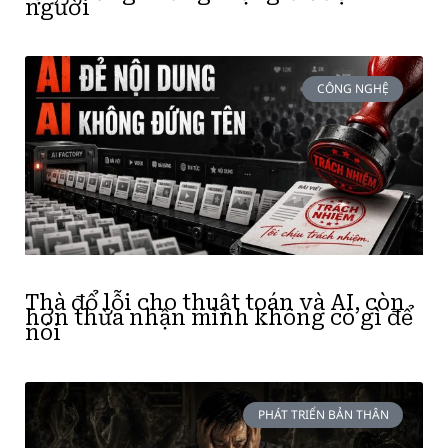
người
CÔNG NGHỆ
Thà đổ lỗi cho thuật toán và AI, còn
hơn thừa nhận mình không có gì để
nói
PHÁT TRIỂN BẢN THÂN