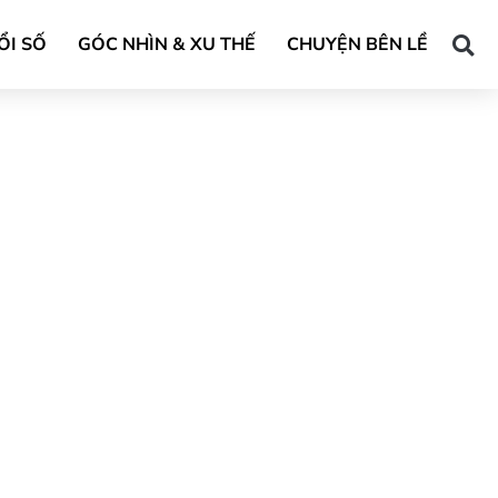
ỔI SỐ
GÓC NHÌN & XU THẾ
CHUYỆN BÊN LỀ