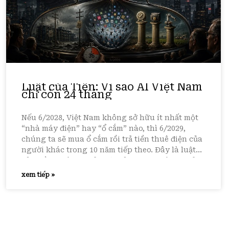
Luật của Tiền: Vì sao AI Việt Nam
chỉ còn 24 tháng
Nếu 6/2028, Việt Nam không sở hữu ít nhất một
“nhà máy điện” hay “ổ cắm” nào, thì 6/2029,
chúng ta sẽ mua ổ cắm rồi trả tiền thuê điện của
người khác trong 10 năm tiếp theo. Đây là luật
của tiền. Không phải luật của tech. Không phải
luật của gov.
xem tiếp »