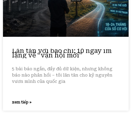
Lăn tăn với báo chí: 10 ngày im
lặng về “vận hội mới”
5 bài báo ngắn, đầy đủ dữ kiện, nhưng không
báo nào phản hồi – tôi lăn tăn cho kỷ nguyên
vươn mình của quốc gia
xem tiếp »