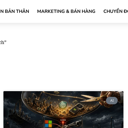
ỂN BẢN THÂN
MARKETING & BÁN HÀNG
CHUYỂN Đ
ch”
AI