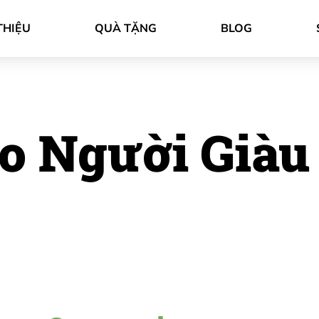
THIỆU
QUÀ TẶNG
BLOG
o Người Giàu