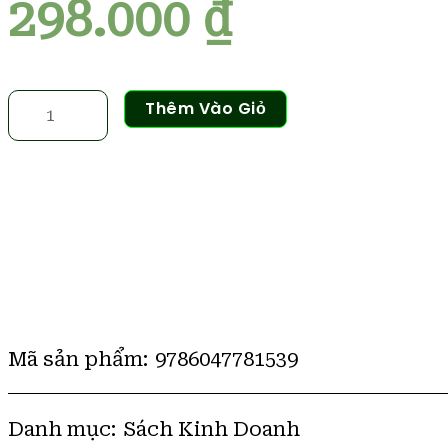
298.000
₫
Bán
Thêm Vào Giỏ
Hàng
Cho
Người
Giàu
-
Dan
Kennedy
số
lượng
Mã sản phẩm:
9786047781539
Danh mục:
Sách Kinh Doanh