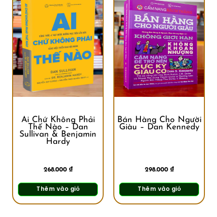
Ai Chứ Không Phải
Bán Hàng Cho Người
Thế Nào – Dan
Giàu – Dan Kennedy
Sullivan & Benjamin
Hardy
268.000
₫
298.000
₫
Thêm vào giỏ
Thêm vào giỏ