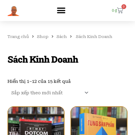
0
Cart
0
₫
Trang chủ
Shop
Sách
Sách Kinh Doanh
Sách Kinh Doanh
Đã
sắp
Hiển thị 1–12 của 15 kết quả
xếp
theo
mới
nhất