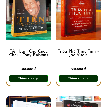
Tiền Làm Chủ Cuộc
Triệu Phú Thức Tỉnh –
Chơi – Tony Robbins
Joe Vitale
568.000
₫
268.000
₫
Thêm vào giỏ
Thêm vào giỏ