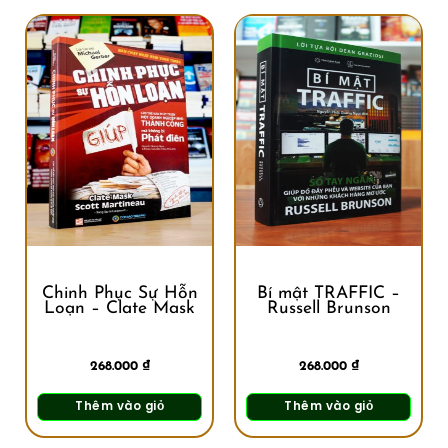
Chinh Phục Sự Hỗn
Bí mật TRAFFIC –
Loạn – Clate Mask
Russell Brunson
268.000
₫
268.000
₫
Thêm vào giỏ
Thêm vào giỏ