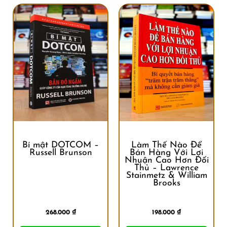
Bí mật DOTCOM –
Làm Thế Nào Để
Russell Brunson
Bán Hàng Với Lợi
Nhuận Cao Hơn Đối
Thủ – Lawrence
Stainmetz & William
Brooks
268.000
₫
198.000
₫