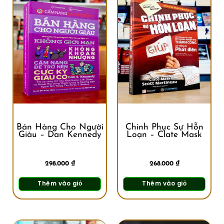
Bán Hàng Cho Người
Chinh Phục Sự Hỗn
Giàu – Dan Kennedy
Loạn – Clate Mask
298.000
₫
268.000
₫
Thêm vào giỏ
Thêm vào giỏ