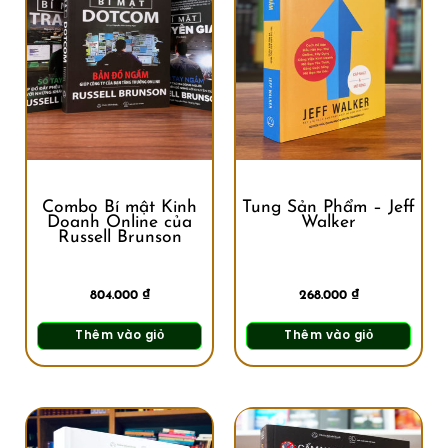
Combo Bí mật Kinh
Tung Sản Phẩm – Jeff
Doanh Online của
Walker
Russell Brunson
804.000
₫
268.000
₫
Thêm vào giỏ
Thêm vào giỏ