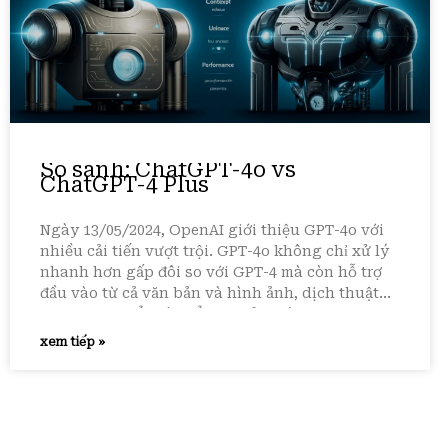
So sánh: ChatGPT-4o vs
ChatGPT-4 Plus
Ngày 13/05/2024, OpenAI giới thiệu GPT-4o với
nhiều cải tiến vượt trội. GPT-4o không chỉ xử lý
nhanh hơn gấp đôi so với GPT-4 mà còn hỗ trợ
đầu vào từ cả văn bản và hình ảnh, dịch thuật
song ngữ, hiểu và biểu đạt cảm xúc.
xem tiếp »