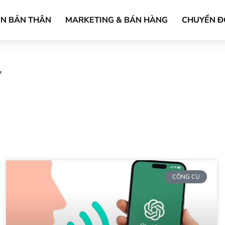
ỂN BẢN THÂN
MARKETING & BÁN HÀNG
CHUYỂN Đ
”
CÔNG CỤ