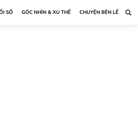
ỔI SỐ
GÓC NHÌN & XU THẾ
CHUYỆN BÊN LỀ