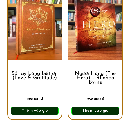
Sổ tay Lòng biết ơn
Người Hùng (The
(Love & Gratitude)
Hero) – Rhonda
Byrne
198.000
₫
298.000
₫
Thêm vào giỏ
Thêm vào giỏ