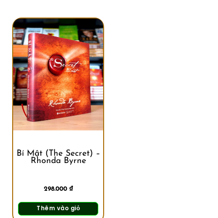
Bí Mật (The Secret) –
Rhonda Byrne
298.000
₫
Thêm vào giỏ