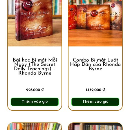
Bài học Bí mật Mỗi
Combo Bí mật Luật
Ngày (The Secret
Hấp Dẫn của Rhonda
Daily Teachings) –
Byrne
Rhonda Byrne
298.000
₫
1.132.000
₫
Thêm vào giỏ
Thêm vào giỏ