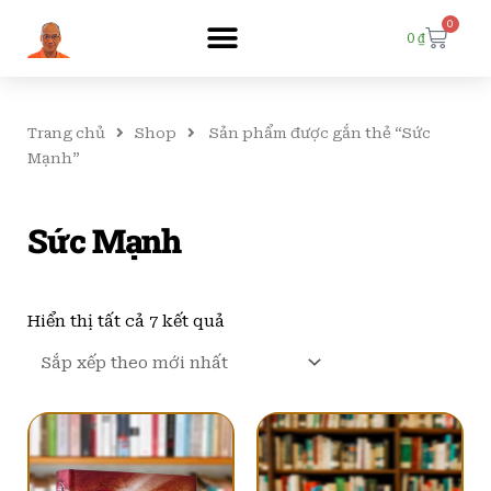
0
Cart
0
₫
Trang chủ
Shop
Sản phẩm được gắn thẻ “Sức
Mạnh”
Sức Mạnh
Đã
sắp
Hiển thị tất cả 7 kết quả
xếp
theo
mới
nhất