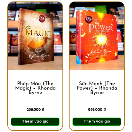
Phép Màu (The
Sức Mạnh (The
Magic) – Rhonda
Power) – Rhonda
Byrne
Byrne
238.000
₫
298.000
₫
Thêm vào giỏ
Thêm vào giỏ