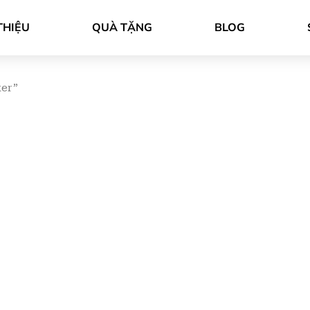
THIỆU
QUÀ TẶNG
BLOG
ker”