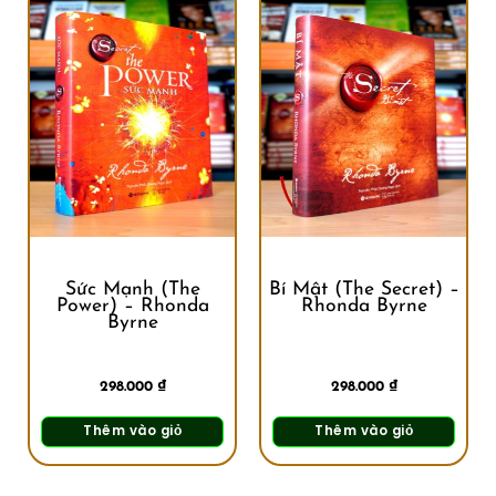
Sức Mạnh (The
Bí Mật (The Secret) –
Power) – Rhonda
Rhonda Byrne
Byrne
298.000
₫
298.000
₫
Thêm vào giỏ
Thêm vào giỏ