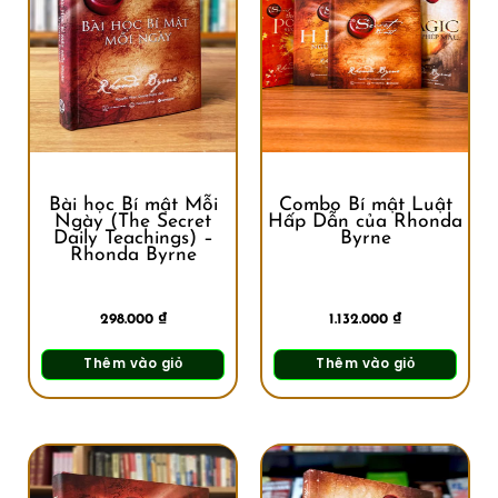
Bài học Bí mật Mỗi
Combo Bí mật Luật
Ngày (The Secret
Hấp Dẫn của Rhonda
Daily Teachings) –
Byrne
Rhonda Byrne
298.000
₫
1.132.000
₫
Thêm vào giỏ
Thêm vào giỏ