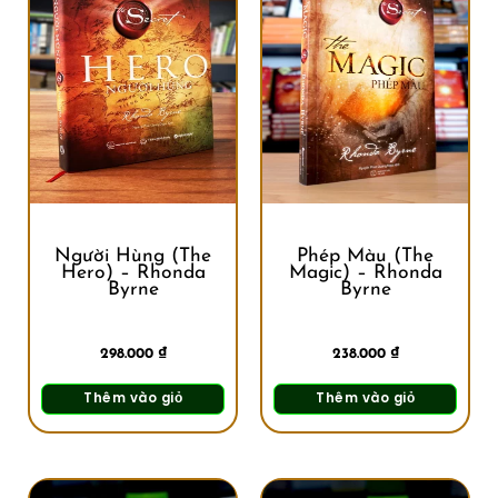
Người Hùng (The
Phép Màu (The
Hero) – Rhonda
Magic) – Rhonda
Byrne
Byrne
298.000
₫
238.000
₫
Thêm vào giỏ
Thêm vào giỏ