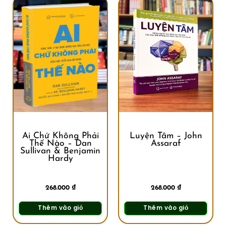
Ai Chứ Không Phải
Luyện Tâm – John
Thế Nào – Dan
Assaraf
Sullivan & Benjamin
Hardy
268.000
₫
268.000
₫
Thêm vào giỏ
Thêm vào giỏ