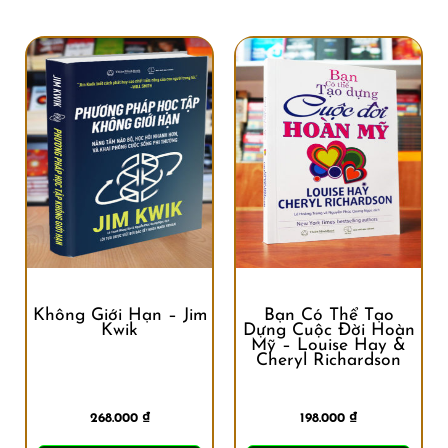
Không Giới Hạn – Jim
Bạn Có Thể Tạo
Kwik
Dựng Cuộc Đời Hoàn
Mỹ – Louise Hay &
Cheryl Richardson
268.000
₫
198.000
₫