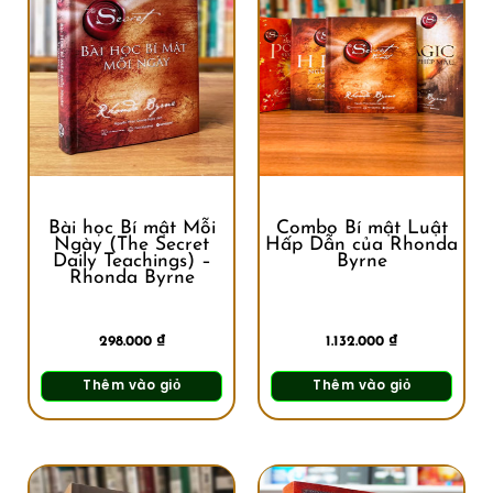
Bài học Bí mật Mỗi
Combo Bí mật Luật
Ngày (The Secret
Hấp Dẫn của Rhonda
Daily Teachings) –
Byrne
Rhonda Byrne
298.000
₫
1.132.000
₫
Thêm vào giỏ
Thêm vào giỏ