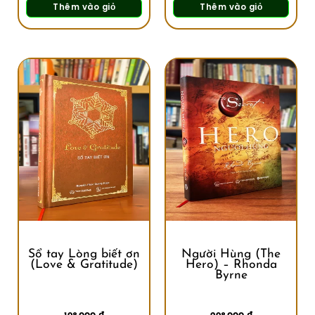
Thêm vào giỏ
Thêm vào giỏ
Sổ tay Lòng biết ơn
Người Hùng (The
(Love & Gratitude)
Hero) – Rhonda
Byrne