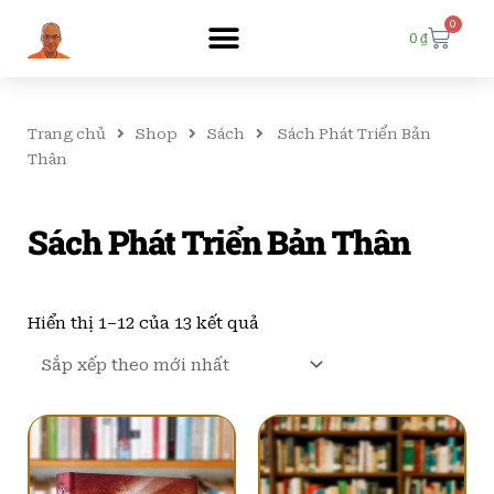
0
Cart
0
₫
Trang chủ
Shop
Sách
Sách Phát Triển Bản
Thân
Sách Phát Triển Bản Thân
Đã
sắp
Hiển thị 1–12 của 13 kết quả
xếp
theo
mới
nhất