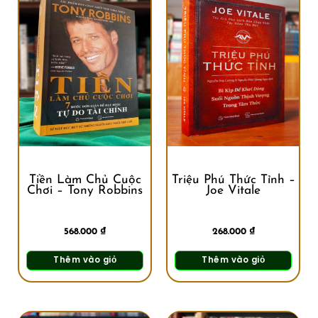
Tiền Làm Chủ Cuộc
Triệu Phú Thức Tỉnh –
Chơi – Tony Robbins
Joe Vitale
568.000
₫
268.000
₫
Thêm vào giỏ
Thêm vào giỏ