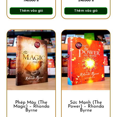
198.000
₫
298.000
₫
Thêm vào giỏ
Thêm vào giỏ
Phép Màu (The
Sức Mạnh (The
Magic) – Rhonda
Power) – Rhonda
Byrne
Byrne