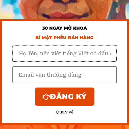
30 NGÀY MỞ KHOÁ
BÍ MẬT PHỄU BÁN HÀNG
Họ
Tên
Email
ĐĂNG KÝ
Quay về