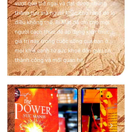
vượt qua trở ngại và đạt được những
thành tựu mà người khác cho rằng đó là
điều không thể. Bí Mật đã chỉ cho mọi
người cách thức để áp dụng kiến thức
giá trị này trong cuộc sống của bạn ở
mọi khía cạnh từ sức khoẻ đến giàu có,
thành công và mối quan hệ.