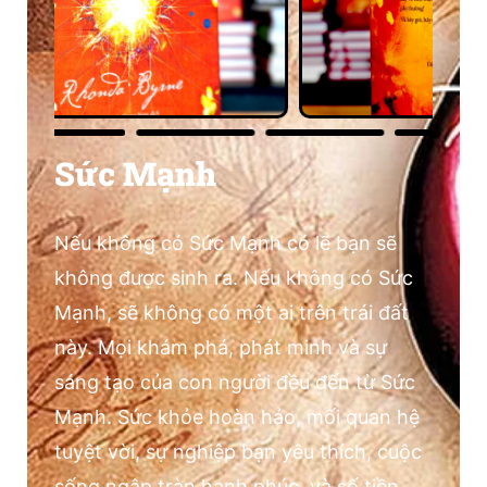
Sức Mạnh
Nếu không có Sức Mạnh có lẽ bạn sẽ
không được sinh ra. Nếu không có Sức
Mạnh, sẽ không có một ai trên trái đất
này. Mọi khám phá, phát minh và sự
sáng tạo của con người đều đến từ Sức
Mạnh. Sức khỏe hoàn hảo, mối quan hệ
tuyệt vời, sự nghiệp bạn yêu thích, cuộc
sống ngập tràn hạnh phúc, và số tiền