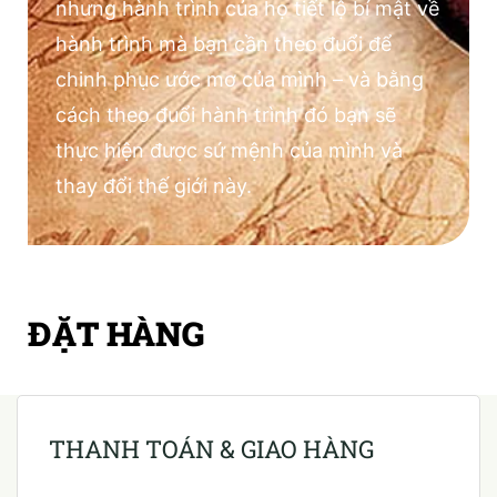
nhưng hành trình của họ tiết lộ bí mật về
hành trình mà bạn cần theo đuổi để
chinh phục ước mơ của mình – và bằng
cách theo đuổi hành trình đó bạn sẽ
thực hiện được sứ mệnh của mình và
thay đổi thế giới này.
ĐẶT HÀNG
THANH TOÁN & GIAO HÀNG