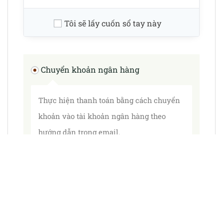
Tôi sẽ lấy cuốn sổ tay này
Chuyển khoản ngân hàng
Thực hiện thanh toán bằng cách chuyển
khoản vào tài khoản ngân hàng theo
hướng dẫn trong email.
Thông tin cá nhân của bạn sẽ được sử dụng để xử lý đơn hàng, tăng
trải nghiệm sử dụng website, và cho các mục đích cụ thể khác đã
được mô tả trong
chính sách riêng tư
.