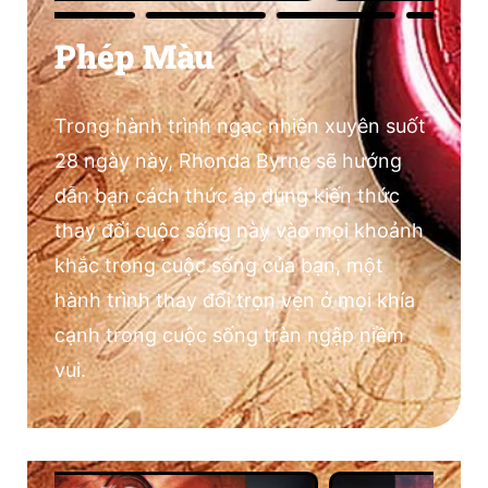
Phép Màu
Trong hành trình ngạc nhiên xuyên suốt
28 ngày này, Rhonda Byrne sẽ hướng
dẫn bạn cách thức áp dụng kiến thức
thay đổi cuộc sống này vào mọi khoảnh
khắc trong cuộc sống của bạn, một
hành trình thay đổi trọn vẹn ở mọi khía
cạnh trong cuộc sống tràn ngập niềm
vui.