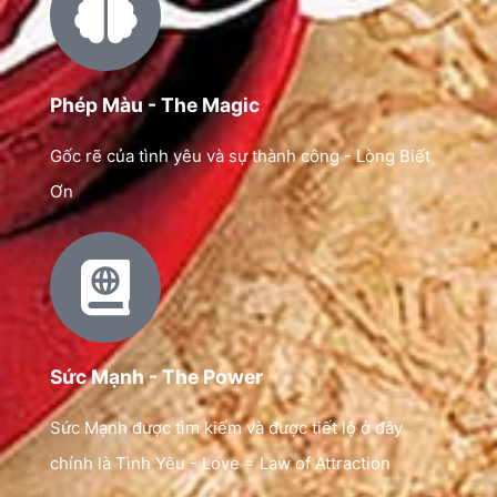
Phép Màu - The Magic
Gốc rẽ của tình yêu và sự thành công - Lòng Biết
Ơn
Sức Mạnh - The Power
Sức Mạnh được tìm kiếm và được tiết lộ ở đây
chính là Tình Yêu - Love = Law of Attraction