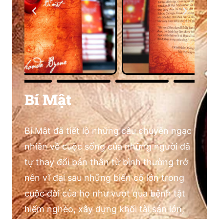
Bí Mật
Bí Mật đã tiết lộ những câu chuyện ngạc
nhiên về cuộc sống của những người đã
tự thay đổi bản thân từ bình thường trở
nên vĩ đại sau những biến cố lớn trong
cuộc đời của họ như vượt qua bệnh tật
hiểm nghèo, xây dựng khối tài sản lớn,