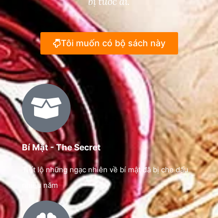
bị tước đi.
Tôi muốn có bộ sách này
Bí Mật - The Secret
Tiết lộ những ngạc nhiên về bí mật đã bị che dấu
nhiều năm