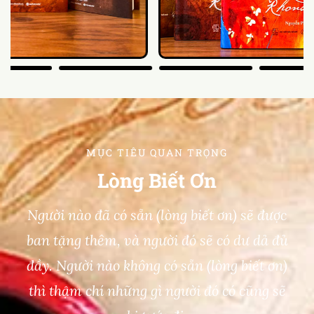
MỤC TIÊU QUAN TRỌNG
Lòng Biết Ơn
Người nào đã có sẵn (lòng biết ơn) sẽ được
ban tặng thêm, và người đó sẽ có dư dả đủ
đầy. Người nào không có sẵn (lòng biết ơn)
thì thậm chí những gì người đó có cũng sẽ