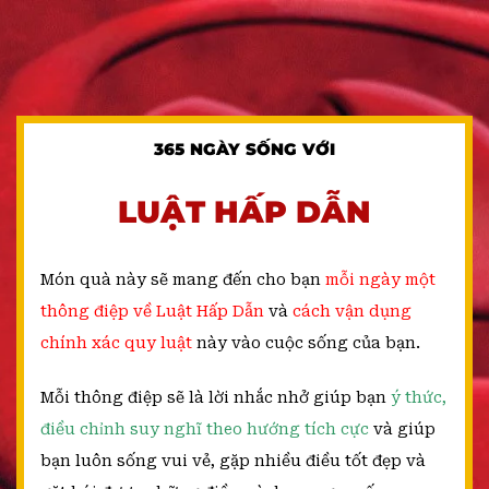
365 NGÀY SỐNG VỚI
LUẬT HẤP DẪN
Món quà này sẽ mang đến cho bạn
mỗi ngày một
thông điệp về Luật Hấp Dẫn
và
cách vận dụng
chính xác quy luật
này vào cuộc sống của bạn.
Mỗi thông điệp sẽ là lời nhắc nhở giúp bạn
ý thức,
điều chỉnh suy nghĩ theo hướng tích cực
và giúp
bạn luôn sống vui vẻ, gặp nhiều điều tốt đẹp và