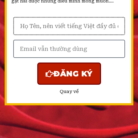
gặt hái được những điều mình mong muốn….
Họ
Tên
Email
ĐĂNG KÝ
Quay về