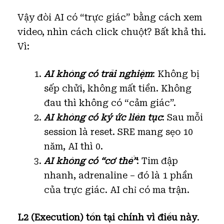
Vậy đòi AI có “trực giác” bằng cách xem
video, nhìn cách click chuột? Bất khả thi.
Vì:
AI không có trải nghiệm
: Không bị
sếp chửi, không mất tiền. Không
đau thì không có “cảm giác”.
AI không có ký ức liên tục
: Sau mỗi
session là reset. SRE mang sẹo 10
năm, AI thì 0.
AI không có “cơ thể”
: Tim đập
nhanh, adrenaline – đó là 1 phần
của trực giác. AI chỉ có ma trận.
L2 (Execution) tồn tại chính vì điều này
.