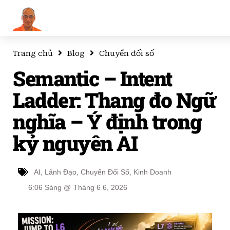
Trang chủ
Blog
Chuyển đổi số
Semantic – Intent
Ladder: Thang đo Ngữ
nghĩa – Ý định trong
kỷ nguyên AI
AI
,
Lãnh Đạo
,
Chuyển Đổi Số
,
Kinh Doanh
6:06 Sáng
@
Tháng 6 6, 2026