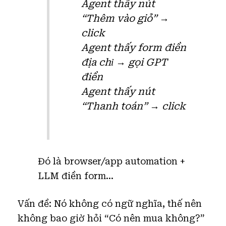
Agent thấy nút
“Thêm vào giỏ” →
click
Agent thấy form điền
địa chỉ → gọi GPT
điền
Agent thấy nút
“Thanh toán” → click
Đó là browser/app automation +
LLM điền form…
Vấn đề: Nó không có ngữ nghĩa, thế nên
không bao giờ hỏi “Có nên mua không?”