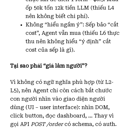
ốp 50k tốn 12k tiền LLM (thiếu L4
nên không biết chi phí).
Không “hiểu ngầm ý”: Sếp bảo “cắt
cost”, Agent vẫn mua (thiếu L6 thực
thu nên không hiểu “ý định” cắt
cost của sếp là gì).
Tại sao phải “giả làm người”?
Vì không có ngữ nghĩa phù hợp (từ L2-
L5), nên Agent chỉ còn cách bắt chước
con người nhìn vào giao diện người
dùng (UI – user interface): nhìn DOM,
click button, đọc dashboard, … Thay vì
gọi API
POST /order
có schema, có auth.