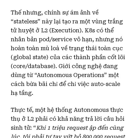
Thế nhưng, chính sự ám ảnh về
“stateless” này lại tạo ra một vùng trắng
tử huyệt ở L2 (Execution). K8s có thể
nhân bản pod/service vô hạn, nhưng nó
hoàn toàn mù loà về trạng thái toàn cục
(global state) của các thành phần cốt lõi
(core/database). Giới công nghệ đang
dùng từ “Autonomous Operations” một
cách bừa bãi chỉ để chỉ việc auto-scale
hạ tầng.
Thực tế, một hệ thống Autonomous thực
thụ ở L2 phải có khả năng trả lời câu hỏi
sinh tử: “
Khi 1 triệu request ập đến cùng
lúc, tôi phải tự tay vứt bỏ 800.000 request