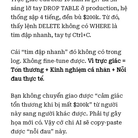
sáng lỡ tay DROP TABLE ở production, hệ
thống sập 4 tiếng, đền bù $200k. Từ đó,
thấy lệnh DELETE không có WHERE là
tim đập nhanh, tay tự Ctrl+C.
Cái “tim đập nhanh” đó không có trong
log. Không fine-tune được.
Vì trực giác =
Tổn thương + Kinh nghiệm cá nhân + Nỗi
đau thực tế
.
Bạn không chuyển giao được “cảm giác
tổn thương khi bị mất $200k” từ người
này sang người khác được. Phải tự gây
họa mới có. Vậy cớ chi AI sẽ copy-paste
được “nỗi đau” này.