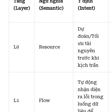
Tầng
Ngữ nghĩa
Ý định
(Layer)
(Semantic)
(Intent)
Dự
đoán/Tối
ưu tài
L0
Resource
nguyên
trước khi
kịch trần
Tự động
nhận diện
ra lỗi trong
L1
Flow
luồng dữ
liệu để