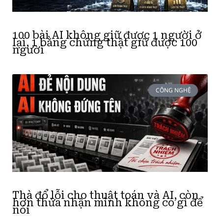
100 bài AI không giữ được 1 người ở
lại, 1 bằng chứng thật giữ được 100
người
CÔNG NGHỆ
Thà đổ lỗi cho thuật toán và AI, còn
hơn thừa nhận mình không có gì để
nói