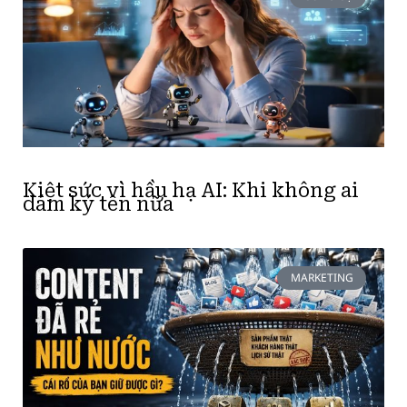
Kiệt sức vì hầu hạ AI: Khi không ai
dám ký tên nữa
MARKETING