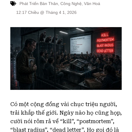
Phát Triển Bản Thân
,
Công Nghệ
,
Văn Hoá
12:17 Chiều
@
Tháng 4 1, 2026
Có một cộng đồng vài chục triệu người,
trải khắp thế giới. Ngày nào họ cũng họp,
cười nói rôm rả về “kill”, “postmortem”,
“blast radius”, “dead letter”. Họ gọi đó là