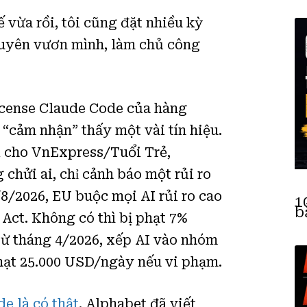
 vừa rồi, tôi cũng đặt nhiều kỳ
guyên vươn mình, làm chủ công
icense Claude Code của hàng
i “cảm nhận” thấy một vài tín hiệu.
ài cho VnExpress/Tuổi Trẻ,
chửi ai, chỉ cảnh báo một rủi ro
2/8/2026, EU buộc mọi AI rủi ro cao
1
b
 Act. Không có thì bị phạt 7%
từ tháng 4/2026, xếp AI vào nhóm
Phạt 25.000 USD/ngày nếu vi phạm.
e là có thật
. Alphabet đã viết