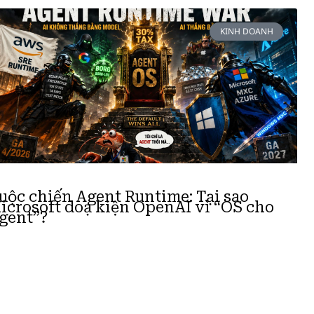
KINH DOANH
uộc chiến Agent Runtime: Tại sao
icrosoft doạ kiện OpenAI vì “OS cho
gent”?