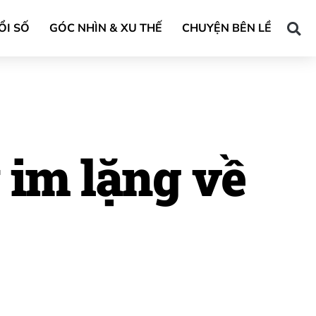
ỔI SỐ
GÓC NHÌN & XU THẾ
CHUYỆN BÊN LỀ
y im lặng về