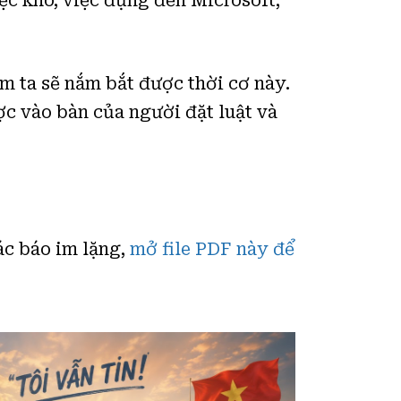
iệc khó, việc đụng đến Microsoft,
am ta sẽ nắm bắt được thời cơ này.
ợc vào bàn của người đặt luật và
ác báo im lặng,
mở file PDF này để