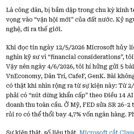
Là công dân, bị bầm dập trong chu kỳ kinh tế
vọng vào “vận hội mới” của đất nước. Kỷ n
nghệ, đi ra thế giới.
Khi đọc tin ngày 12/5/2026 Microsoft hủy l
nghìn kỹ sư vì “financial considerations”, tô
Vậy nên ngày 4/6/2026, tôi hí hửng gửi 5 b
VnEconomy, Dân Trí, CafeF, GenK. Bài không 
có thật khi nhìn rộng ra từ sự kiện này: Từ 
phải có “nút dừng khẩn cấp” theo Điều 14 AI
doanh thu toàn cầu. Ở Mỹ, FED sửa SR 26-2 
rủi ro có thể thổi bay 4,7% vốn ngân hàng. 
Sự kiện thật, số liệu thật.
Microsoft cắt Claud