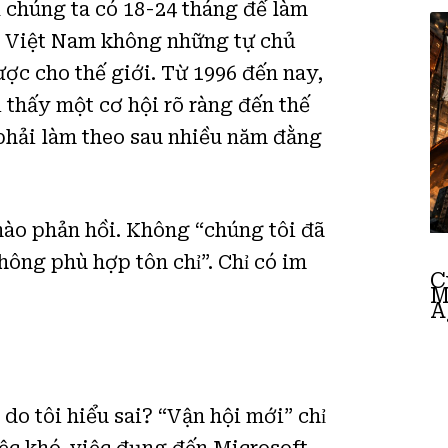
ì chúng ta có 18-24 tháng để làm
, Việt Nam không những tự chủ
c cho thế giới. Từ 1996 đến nay,
 thấy một cơ hội rõ ràng đến thế
phải làm theo sau nhiều năm đằng
nào phản hồi. Không “chúng tôi đã
ông phù hợp tôn chỉ”. Chỉ có im
C
M
A
 do tôi hiểu sai? “Vận hội mới” chỉ