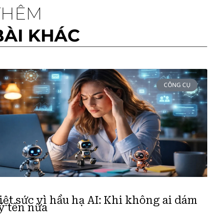
THÊM
BÀI KHÁC
CÔNG CỤ
iệt sức vì hầu hạ AI: Khi không ai dám
ý tên nữa