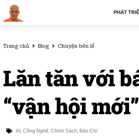
PHÁT TRI
Trang chủ
Blog
Chuyện bên lề
Lăn tăn với b
“vận hội mới
AI
,
Công Nghệ
,
Chính Sách
,
Báo Chí