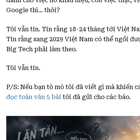
dành cho việc hô khẩu hiệu, còn việc thật, v
Google thì… thôi?
Tôi vẫn tin. Tin rằng 18-24 tháng tới Việt N
Tin rằng sang 2029 Việt Nam có thể ngồi đư
Big Tech phải làm theo.
Tôi vẫn tin.
P/S: Nếu bạn tò mò tôi đã viết gì mà khiến c
đọc toàn văn 5 bài
tôi đã gửi cho các báo.