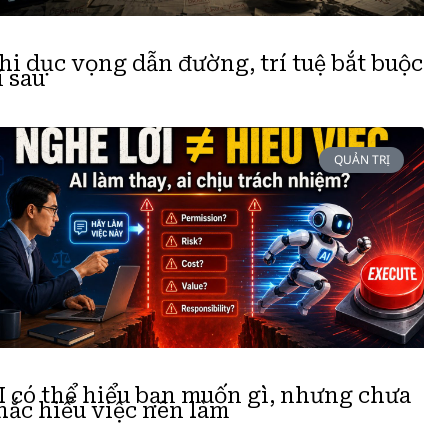
hi dục vọng dẫn đường, trí tuệ bắt buộc
i sau
QUẢN TRỊ
I có thể hiểu bạn muốn gì, nhưng chưa
hắc hiểu việc nên làm