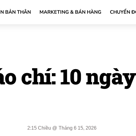
ỂN BẢN THÂN
MARKETING & BÁN HÀNG
CHUYỂN Đ
áo chí: 10 ngà
”
2:15 Chiều
@
Tháng 6 15, 2026