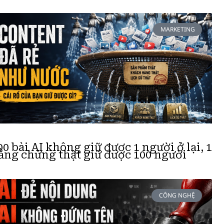
MARKETING
00 bài AI không giữ được 1 người ở lại, 1
ằng chứng thật giữ được 100 người
CÔNG NGHỆ