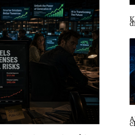
K
đ
A
c