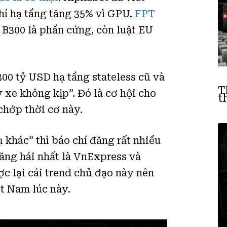
phí hạ tầng tăng 35% vì GPU.
FPT
. B300 là phần cứng, còn luật EU
300 tỷ USD hạ tầng stateless cũ và
T
xe không kịp”. Đó là cơ hội cho
t
chớp thời cơ này.
 khác” thì báo chí đăng rất nhiều
hăng hái nhất là VnExpress và
ợc lại cái trend chủ đạo này nên
t Nam lúc này.